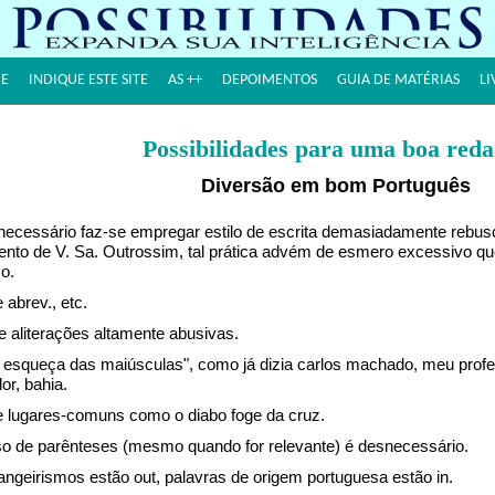
E
INDIQUE ESTE SITE
AS ++
DEPOIMENTOS
GUIA DE MATÉRIAS
LI
Possibilidades para uma boa red
Diversão em bom Português
necessário faz-se empregar estilo de escrita demasiadamente rebus
nto de V. Sa. Outrossim, tal prática advém de esmero excessivo que
co.
e abrev., etc.
e aliterações altamente abusivas.
o esqueça das maiúsculas", como já dizia carlos machado, meu profess
or, bahia.
te lugares-comuns como o diabo foge da cruz.
so de parênteses (mesmo quando for relevante) é desnecessário.
rangeirismos estão out, palavras de origem portuguesa estão in.