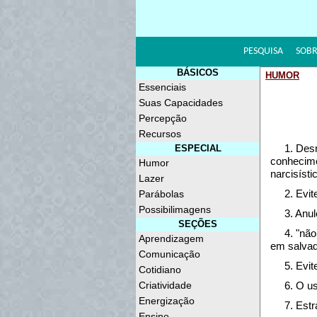
PESQUISA
SOBR
BÁSICOS
HUMOR
Essenciais
Suas Capacidades
Percepção
Recursos
1. Des
ESPECIAL
conhecime
Humor
narcisísti
Lazer
2. Evit
Parábolas
Possibilimagens
3. Anul
SEÇÕES
4. "nã
Aprendizagem
em salvad
Comunicação
5. Evi
Cotidiano
Criatividade
6. O u
Energização
7. Est
Ensino