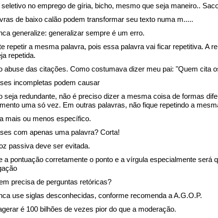
a seletivo no emprego de gíria, bicho, mesmo que seja maneiro.. Sac
avras de baixo calão podem transformar seu texto numa m.....
nca generalize: generalizar sempre é um erro.
te repetir a mesma palavra, pois essa palavra vai ficar repetitiva. A 
ja repetida.
o abuse das citações. Como costumava dizer meu pai: "Quem cita os 
ases incompletas podem causar
o seja redundante, não é preciso dizer a mesma coisa de formas difer
mento uma só vez. Em outras palavras, não fique repetindo a mesma
ja mais ou menos específico.
ases com apenas uma palavra? Corta!
voz passiva deve ser evitada.
e a pontuação corretamente o ponto e a vírgula especialmente será 
ogação
em precisa de perguntas retóricas?
nca use siglas desconhecidas, conforme recomenda a A.G.O.P.
agerar é 100 bilhões de vezes pior do que a moderação.