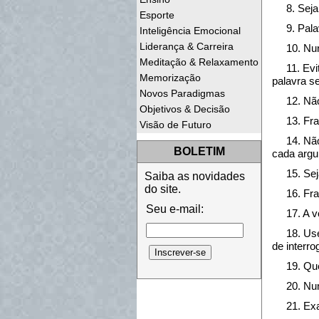
8. Sej
Esporte
9. Pal
Inteligência Emocional
Liderança & Carreira
10. Nu
Meditação & Relaxamento
11. Evi
Memorização
palavra se
Novos Paradigmas
12. Nã
Objetivos & Decisão
13. Fr
Visão de Futuro
14. Nã
BOLETIM
cada argu
15. Se
Saiba as novidades
do site.
16. Fr
Seu e-mail:
17. A 
18. Us
de interr
19. Qu
20. Nu
21. Ex