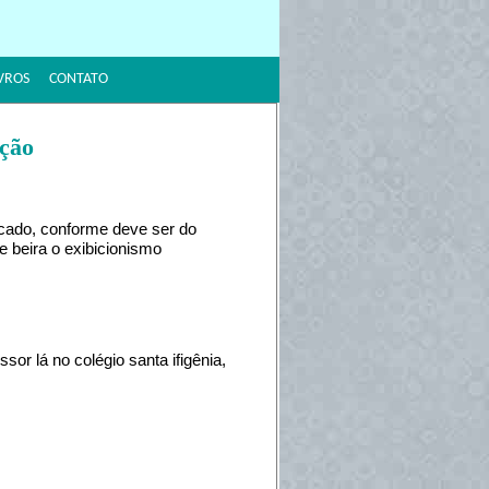
VROS
CONTATO
ação
cado, conforme deve ser do
 beira o exibicionismo
or lá no colégio santa ifigênia,