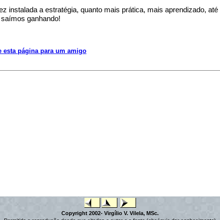
z instalada a estratégia, quanto mais prática, mais aprendizado, até
 saímos ganhando!
e esta página para um amigo
Copyright 2002- Virgílio V. Vilela, MSc.