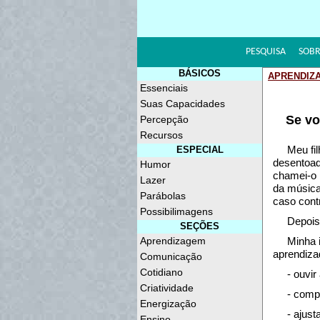
PESQUISA
SOBR
BÁSICOS
APRENDIZ
Essenciais
Suas Capacidades
Se vo
Percepção
Recursos
Meu fi
ESPECIAL
desentoad
Humor
chamei-o 
Lazer
da música
Parábolas
caso cont
Possibilimagens
Depois
SEÇÕES
Aprendizagem
Minha i
aprendiza
Comunicação
Cotidiano
- ouvir
Criatividade
- comp
Energização
- ajus
Ensino