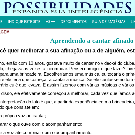
E
INDIQUE ESTE SITE
AS ++
DEPOIMENTOS
GUIA DE MATÉRIAS
LI
AGEM
Aprendendo a cantar afinado
cê quer melhorar a sua afinação ou a de alguém, este
lho, então com 10 anos, gostava muito de cantar no videokê do clube
o, chegava às vezes a incomodar. Pensei comigo: o que fazer? Tive 
para uma brincadeira. Escolheríamos uma música, eu tocaria o pr
 e ele teria que começar a cantar a música. Se ele cantasse no tom 
rário eu é que levava. E assim fizemos com várias músicas e vários 
 disso, ele efetivamente começou a melhorar; cada vez que íamos ao
nterpretação do fato é que, a partir da experiência com a brincadeira,
do que consiste em:
 a própria voz ao cantar;
arar o que ouve com o acompanhamento;
tar a voz até combinar com o acompanhamento.