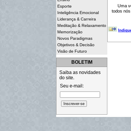
Uma ve
Esporte
todos nós
Inteligência Emocional
Liderança & Carreira
Meditação & Relaxamento
Indiqu
Memorização
Novos Paradigmas
Objetivos & Decisão
Visão de Futuro
BOLETIM
Saiba as novidades
do site.
Seu e-mail: