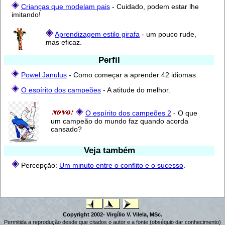
Crianças que modelam pais
- Cuidado, podem estar lhe
imitando!
Aprendizagem estilo girafa
- um pouco rude,
mas eficaz.
Perfil
Powel Janulus
- Como começar a aprender 42 idiomas.
O espírito dos campeões
- A atitude do melhor.
O espírito dos campeões 2
- O que
um campeão do mundo faz quando acorda
cansado?
Veja também
Percepção:
Um minuto entre o conflito e o sucesso
.
Copyright 2002- Virgílio V. Vilela, MSc.
Permitida a reprodução desde que citados o autor e a fonte (obséquio dar conhecimento)