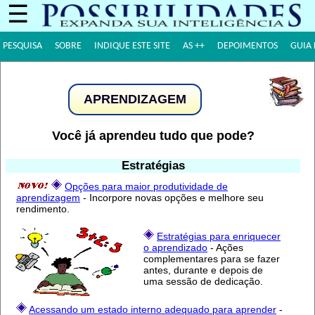
☰
PESQUISA
SOBRE
INDIQUE ESTE SITE
AS ++
DEPOIMENTOS
GUIA 
APRENDIZAGEM
Você já aprendeu tudo que pode?
Estratégias
Opções para maior produtividade de
aprendizagem
- Incorpore novas opções e melhore seu
rendimento.
Estratégias para enriquecer
o aprendizado
- Ações
complementares para se fazer
antes, durante e depois de
uma sessão de dedicação.
Acessando um estado interno adequado para aprender
-