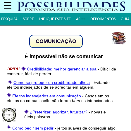
☰
PESQUISA
SOBRE
INDIQUE ESTE SITE
AS ++
DEPOIMENTOS
GUIA 
COMUNICAÇÃO
É impossível não se comunicar
Credibilidade: melhor gerenciar a sua
- Difícil de
construir, fácil de perder.
Como se proteger da credibilidade alheia
- Evitando
efeitos indesejados de se acreditar em alguém.
Efeitos indesejados em comunicação
- Casos em os
efeitos da comunicação não foram
bem
os intencionados.
¿Preterizar, agorizar, futurizar?
- novas e
úteis palavras.
Como pedir sem pedir
- jeitos suaves de conseguir algo.