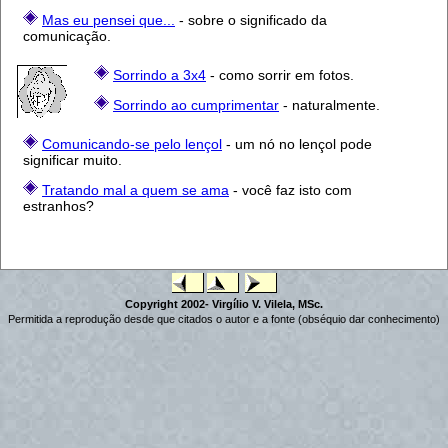
Mas eu pensei que...
- sobre o significado da
comunicação.
Sorrindo a 3x4
- como sorrir em fotos.
Sorrindo ao cumprimentar
- naturalmente.
Comunicando-se pelo lençol
- um nó no lençol pode
significar muito.
Tratando mal a quem se ama
- você faz isto com
estranhos?
Copyright 2002- Virgílio V. Vilela, MSc.
Permitida a reprodução desde que citados o autor e a fonte (obséquio dar conhecimento)