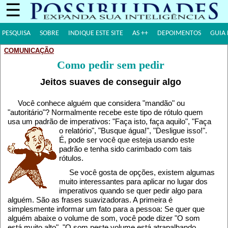
☰
PESQUISA
SOBRE
INDIQUE ESTE SITE
AS ++
DEPOIMENTOS
GUIA 
COMUNICAÇÃO
Como pedir sem pedir
Jeitos suaves de conseguir algo
Você conhece alguém que considera "mandão" ou
"autoritário"? Normalmente recebe este tipo de rótulo quem
usa um padrão de imperativos: "Faça isto, faça aquilo", "Faça
o relatório", "Busque água!", "Desligue isso!"
.
É, pode ser você que esteja usando este
padrão e tenha sido carimbado com tais
rótulos.
Se você gosta de opções, existem algumas
muito interessantes para aplicar no lugar dos
imperativos quando se quer pedir algo para
alguém. São as frases suavizadoras. A primeira é
simplesmente informar um fato para a pessoa: Se quer que
alguém abaixe o volume de som, você pode dizer "O som
está muito alto", "O som neste volume está atrapalhando