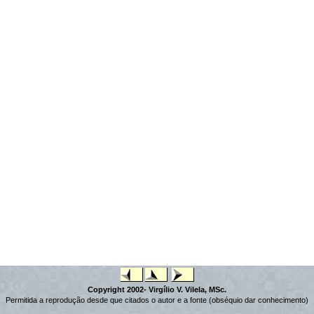
Copyright 2002- Virgílio V. Vilela, MSc.
Permitida a reprodução desde que citados o autor e a fonte (obséquio dar conhecimento)