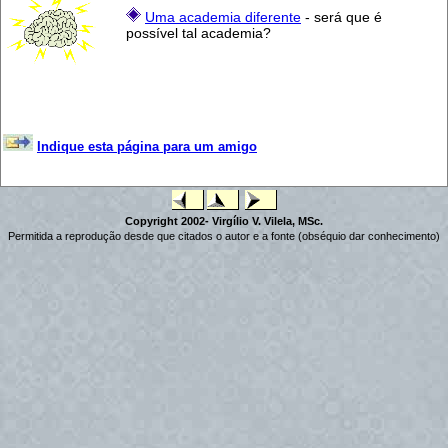
Uma academia diferente
- será que é
possível tal academia?
Indique esta página para um amigo
Copyright 2002- Virgílio V. Vilela, MSc.
Permitida a reprodução desde que citados o autor e a fonte (obséquio dar conhecimento)