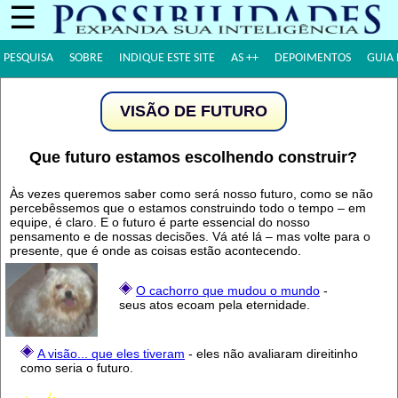
☰
PESQUISA
SOBRE
INDIQUE ESTE SITE
AS ++
DEPOIMENTOS
GUIA 
VISÃO DE FUTURO
Que futuro estamos escolhendo construir?
Às vezes queremos saber como será nosso futuro, como se não
percebêssemos que o estamos construindo todo o tempo – em
equipe, é claro. E o futuro é parte essencial do nosso
pensamento e de nossas decisões. Vá até lá – mas volte para o
presente, que é onde as coisas estão acontecendo.
O cachorro que mudou o mundo
-
seus atos ecoam pela eternidade.
A visão... que eles tiveram
- eles não avaliaram direitinho
como seria o futuro.