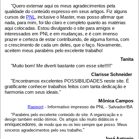
"Quero externar aqui os meus agradecimentos pela
qualidade do conteúdo expresso em seus artigos. Fiz alguns
cursos de
PNL
, inclusive o Master, mas posso afirmar que
nada, para mim, foi tão claro e completo quanto as matérias
aqui colocadas. Estou divulgando o site para amigos e
interessados em PNL e em mudanças, e é com imenso
prazer e certeza de estar contribuindo, de alguma forma, com
o crescimento de cada um deles, que o faço. Novamente,
aceitem meus parabéns pelo excelente trabalho!
Tanita
"Muito bom! Me diverti bastante com esse site!!!!!"
Clarisse Schneider
"Encontramos excelentes POSSIBILIDADES neste site. É
gratificante conhecer trabalhos feitos com tanta dedicação e
harmonia com seus ideais."
Mônica Campos
Rapport
- Informativo impresso de PNL - Salvador/BA
"Parabéns pelo excelente conteúdo do site. A organização e o
design também estão ótimos. Os artigos são muito didáticos e
enriquecedores
, de modo que eu os leio sempre que posso. Meus
."
sinceros agradecimentos pelo seu trabalho
José Antonio