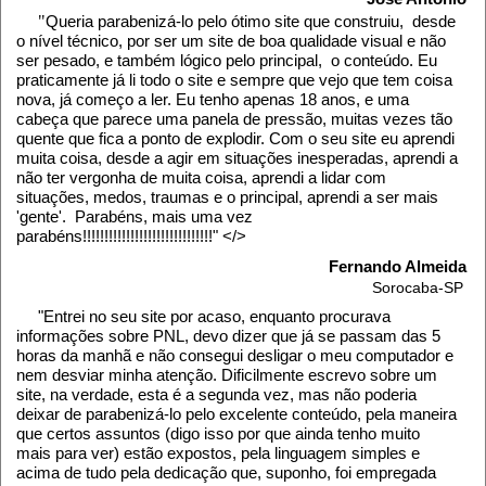
"
Queria parabenizá-lo pelo ótimo site que construiu, desde
o nível técnico, por ser um site de boa qualidade visual e não
ser pesado, e também lógico pelo principal, o conteúdo. Eu
praticamente já li todo o site e sempre que vejo que tem coisa
nova, já começo a ler. Eu tenho apenas 18 anos, e uma
cabeça que parece uma panela de pressão, muitas vezes tão
quente que fica a ponto de explodir. Com o seu site eu aprendi
muita coisa, desde a agir em situações inesperadas, aprendi a
não ter vergonha de muita coisa, aprendi a lidar com
situações, medos, traumas e o principal, aprendi a ser mais
'gente'. Parabéns, mais uma vez
parabéns!!!!!!!!!!!!!!!!!!!!!!!!!!!!!!" </>
Fernando Almeida
Sorocaba-SP
"Entrei no seu site por acaso, enquanto procurava
informações sobre PNL, devo dizer que já se passam das 5
horas da manhã e não consegui desligar o meu computador e
nem desviar minha atenção. Dificilmente escrevo sobre um
site, na verdade, esta é a segunda vez, mas não poderia
deixar de parabenizá-lo pelo excelente conteúdo, pela maneira
que certos assuntos (digo isso por que ainda tenho muito
mais para ver) estão expostos, pela linguagem simples e
acima de tudo pela dedicação que, suponho, foi empregada