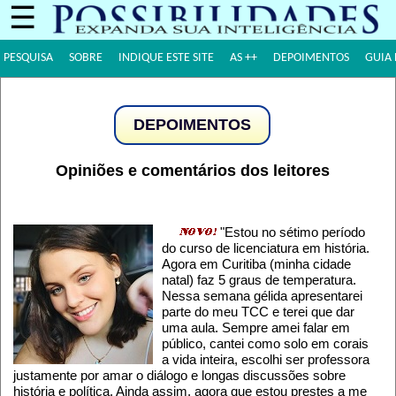
☰
PESQUISA
SOBRE
INDIQUE ESTE SITE
AS ++
DEPOIMENTOS
GUIA 
DEPOIMENTOS
Opiniões e comentários dos leitores
"Estou no sétimo período
do curso de licenciatura em história.
Agora em Curitiba (minha cidade
natal) faz 5 graus de temperatura.
Nessa semana gélida apresentarei
parte do meu TCC e terei que dar
uma aula. Sempre amei falar em
público, cantei como solo em corais
a vida inteira, escolhi ser professora
justamente por amar o diálogo e longas discussões sobre
história e política. Ainda assim, agora que estou prestes a me