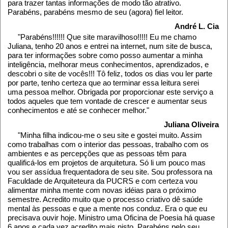
para trazer tantas informações de modo tão atrativo.
Parabéns, parabéns mesmo de seu (agora) fiel leitor.
André L. Cia
"Parabéns!!!!!! Que site maravilhoso!!!!! Eu me chamo
Juliana, tenho 20 anos e entrei na internet, num site de busca,
para ter informações sobre como posso aumentar a minha
inteligência, melhorar meus conhecimentos, aprendizados, e
descobri o site de vocês!!! Tô feliz, todos os dias vou ler parte
por parte, tenho certeza que ao terminar essa leitura serei
uma pessoa melhor. Obrigada por proporcionar este serviço a
todos aqueles que tem vontade de crescer e aumentar seus
conhecimentos e até se conhecer melhor."
Juliana Oliveira
"Minha filha indicou-me o seu site e gostei muito. Assim
como trabalhas com o interior das pessoas, trabalho com os
ambientes e as percepções que as pessoas têm para
qualificá-los em projetos de arquitetura. Só li um pouco mas
vou ser assídua frequentadora de seu site. Sou professora na
Faculdade de Arquiteteura da PUCRS e com certeza vou
alimentar minha mente com novas idéias para o próximo
semestre. Acredito muito que o processo criativo dê saúde
mental às pessoas e que a mente nos conduz. Era o que eu
precisava ouvir hoje. Ministro uma Oficina de Poesia há quase
6 anos e cada vez acredito mais nisto. Parabéns pelo seu