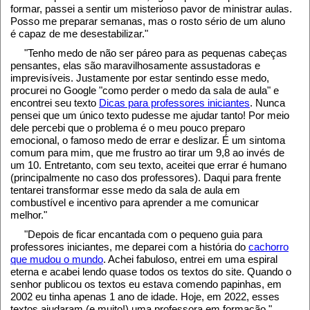
formar, passei a sentir um misterioso pavor de ministrar aulas.
Posso me preparar semanas, mas o rosto sério de um aluno
é capaz de me desestabilizar."
"Tenho medo de não ser páreo para as pequenas cabeças
pensantes, elas são maravilhosamente assustadoras e
imprevisíveis. Justamente por estar sentindo esse medo,
procurei no Google "como perder o medo da sala de aula" e
encontrei seu texto
Dicas para professores iniciantes
. Nunca
pensei que um único texto pudesse me ajudar tanto! Por meio
dele percebi que o problema é o meu pouco preparo
emocional, o famoso medo de errar e deslizar. É um sintoma
comum para mim, que me frustro ao tirar um 9,8 ao invés de
um 10. Entretanto, com seu texto, aceitei que errar é humano
(principalmente no caso dos professores). Daqui para frente
tentarei transformar esse medo da sala de aula em
combustível e incentivo para aprender a me comunicar
melhor."
"Depois de ficar encantada com o pequeno guia para
professores iniciantes, me deparei com a história do
cachorro
que mudou o mundo
. Achei fabuloso, entrei em uma espiral
eterna e acabei lendo quase todos os textos do site. Quando o
senhor publicou os textos eu estava comendo papinhas, em
2002 eu tinha apenas 1 ano de idade. Hoje, em 2022, esses
textos ajudaram (e muito!) uma professora em formação."