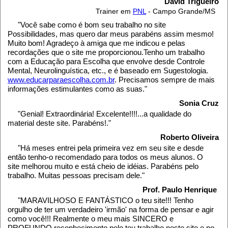
David Trigueiro
Trainer em
PNL
- Campo Grande/MS
"Você sabe como é bom seu trabalho no site
Possibilidades, mas quero dar meus parabéns assim mesmo!
Muito bom! Agradeço à amiga que me indicou e pelas
recordações que o site me proporcionou.Tenho um trabalho
com a Educação para Escolha que envolve desde Controle
Mental, Neurolinguística, etc., e é baseado em Sugestologia.
www.educarparaescolha.com.br
. Precisamos sempre de mais
informações estimulantes como as suas."
Sonia Cruz
"Genial! Extraordinária! Excelente!!!!...a qualidade do
material deste site. Parabéns!."
Roberto Oliveira
"Há meses entrei pela primeira vez em seu site e desde
então tenho-o recomendado para todos os meus alunos. O
site melhorou muito e está cheio de idéias. Parabéns pelo
trabalho. Muitas pessoas precisam dele."
Prof. Paulo Henrique
"MARAVILHOSO E FANTÁSTICO o teu site!!! Tenho
orgulho de ter um verdadeiro 'irmão' na forma de pensar e agir
como você!!! Realmente o meu mais SINCERO e
PROFUNDO reconhecimento pelo teu trabalho neste site e no