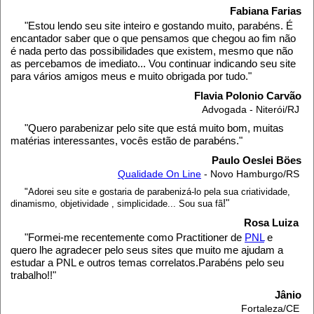
Fabiana Farias
"Estou lendo seu site inteiro e gostando muito, parabéns. É
encantador saber que o que pensamos que chegou ao fim não
é nada perto das possibilidades que existem, mesmo que não
as percebamos de imediato... Vou continuar indicando seu site
para vários amigos meus e muito obrigada por tudo."
Flavia Polonio Carvão
Advogada - Niterói/RJ
"Quero parabenizar pelo site que está muito bom, muitas
matérias interessantes, vocês estão de parabéns."
Paulo Oeslei Böes
Qualidade On Line
- Novo Hamburgo/RS
"Adorei seu site e gostaria de parabenizá-lo pela sua criatividade,
!"
dinamismo, objetividade , simplicidade... Sou sua fã
Rosa Luiza
"Formei-me recentemente como Practitioner de
PNL
e
quero lhe agradecer pelo seus sites que muito me ajudam a
estudar a PNL e outros temas correlatos.Parabéns pelo seu
trabalho!!"
Jânio
Fortaleza/CE