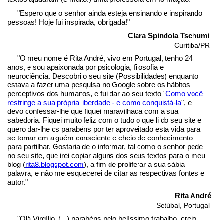
"Espero que o senhor ainda esteja ensinando e inspirando
pessoas! Hoje fui inspirada, obrigada!"
Clara Spindola Tschumi
Curitiba/PR
"O meu nome é Rita André, vivo em Portugal, tenho 24
anos, e sou apaixonada por psicologia, filosofia e
neurociência. Descobri o seu site (Possibilidades) enquanto
estava a fazer uma pesquisa no Google sobre os hábitos
perceptivos dos humanos, e fui dar ao seu texto "
Como você
restringe a sua própria liberdade - e como conquistá-la
", e
devo confessar-lhe que fiquei maravilhada com a sua
sabedoria. Fiquei muito feliz com o tudo o que li do seu site e
quero dar-lhe os parabéns por ter aproveitado esta vida para
se tornar em alguém consciente e cheio de conhecimento
para partilhar. Gostaria de o informar, tal como o senhor pede
no seu site, que irei copiar alguns dos seus textos para o meu
blog (
rita8.blogspot.com
), a fim de proliferar a sua sábia
palavra, e não me esquecerei de citar as respectivas fontes e
autor."
Rita André
Setúbal, Portugal
"Olá Virgílio, (...) parabéns pelo belíssimo trabalho, creio