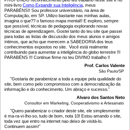
mini-livro
Como Expandir sua Inteligência
, meus
PARABÉNS!! Sou professor universitário, na área de
Computação, em SP. Utilizo bastante nas minhas aulas,
imagina o que?? o famoso mapa mental!! E exploro, sempre
que possível, técnicas de pedagogia explorando novas
técnicas de aprendizagem. Gostei tanto do teu site que passei
para todas as listas de discussão dos meus alunos e amigos
íntimos, que acho que merecem a SABEDORIA dos teus
conhecimentos expostos no site. Você está realmente
contribuindo para aumentar a inteligência do globo terrestre !!!
PARABÉNS !!! Continue firme no teu DIVINO trabalho !!
Prof. Carlos Valente
São Paulo/SP
"Gostaria de parabenizar a toda a equipe pela qualidade do
site, bem como pelo compromisso com a democratização da
informação e do conhecimento. Um abraço e sucesso."
Alvaro dos Santos Neto
Consultor em Marketing, Cooperativismo e Artesanato
"Quero parabenizar o criador deste site, ele simplesmente
é ma-ra-vi-lho-so, tudo de bom, nota 10! Estou amando o site,
toda vez que entro na internet nao deixo de visitá-lo.
Continuem assim!"