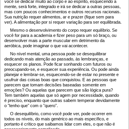
você se dedicar muito ao corpo e ao espírito, esquecendo a
mente, será forte, integrado e irá se dedicar a outras pessoas,
mas com poucos conhecimentos e outros recursos racionais.
Sua nutrição requer alimentos, ar e prazer (fique sem para
ver). A alimentação por si requer variação para ser equilibrada.
Mesmo o desenvolvimento do corpo requer equilíbrio. Se
você for para a academia e fizer peso para um só braço, ou
desenvolver mais a parte muscular em detrimento da
aeróbica, pode imaginar o que vai acontecer.
No nível mental, uma pessoa pode se desequilibrar
dedicando mais atenção ao passado, às lembranças, e
esquecer os planos. Pode ficar sonhando com futuros ou
preocupando-se, e esquecer sua experiência. Ou pode ainda
planejar e lembrar-se, esquecendo-se de estar no presente e
usufruir das coisas boas que conquistou. E as pessoas que
parecem que tomam decisões baseadas somente em
emoçôes? Ou aquelas que parecem que são lógica pura?
Tem também aquelas que só agem por necessidade, quando
é preciso, enquanto que outras sabem temperar devidamente
o "tenho que" com o "quero".
O desequilíbrio, como você pode ver, pode ocorrer em
todos os níveis, do mais genérico ao mais específico, e
portanto é crítico que saibamos lidar com eles, o que não é