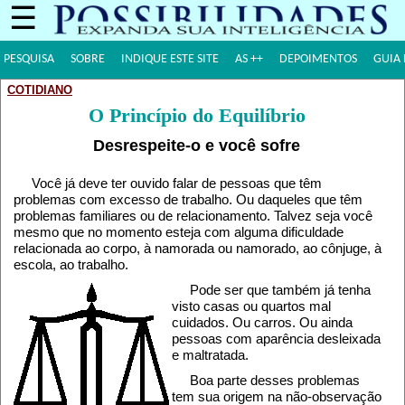
☰
PESQUISA
SOBRE
INDIQUE ESTE SITE
AS ++
DEPOIMENTOS
GUIA 
COTIDIANO
O Princípio do Equilíbrio
Desrespeite-o e você sofre
Você já deve ter ouvido falar de pessoas que têm
problemas com excesso de trabalho. Ou daqueles que têm
problemas familiares ou de relacionamento. Talvez seja você
mesmo que no momento esteja com alguma dificuldade
relacionada ao corpo, à namorada ou namorado, ao cônjuge, à
escola, ao trabalho.
Pode ser que também já tenha
visto casas ou quartos mal
cuidados. Ou carros. Ou ainda
pessoas com aparência desleixada
e maltratada.
Boa parte desses problemas
tem sua origem na não-observação