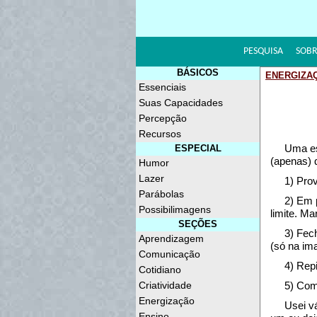
PESQUISA
SOBR
BÁSICOS
ENERGIZA
Essenciais
Suas Capacidades
Percepção
Recursos
Uma es
ESPECIAL
(apenas) q
Humor
Lazer
1) Prov
Parábolas
2) Em 
Possibilimagens
limite. Ma
SEÇÕES
3) Fec
Aprendizagem
(só na im
Comunicação
4) Rep
Cotidiano
Criatividade
5) Com
Energização
Usei v
Ensino