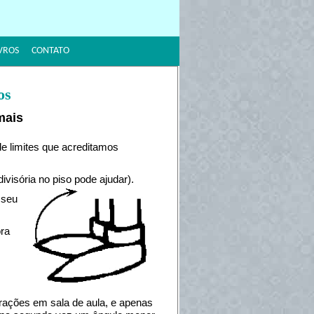
VROS
CONTATO
os
mais
de limites que acreditamos
ivisória no piso pode ajudar).
 seu
ora
rações em sala de aula, e apenas