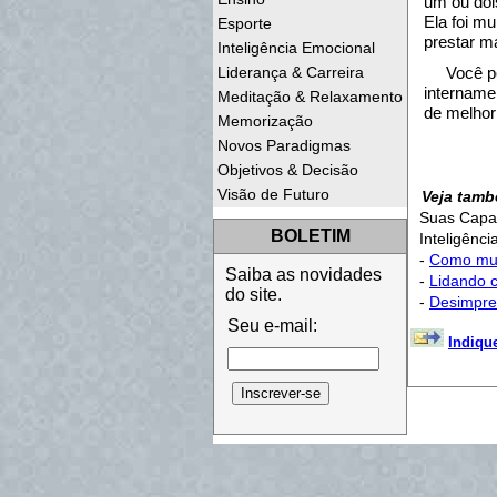
um ou doi
Ela foi m
Esporte
prestar m
Inteligência Emocional
Liderança & Carreira
Você p
intername
Meditação & Relaxamento
de melhor
Memorização
Novos Paradigmas
Objetivos & Decisão
Visão de Futuro
Veja tam
Suas Capa
BOLETIM
Inteligênc
-
Como mud
Saiba as novidades
-
Lidando 
do site.
-
Desimpre
Seu e-mail:
Indiqu