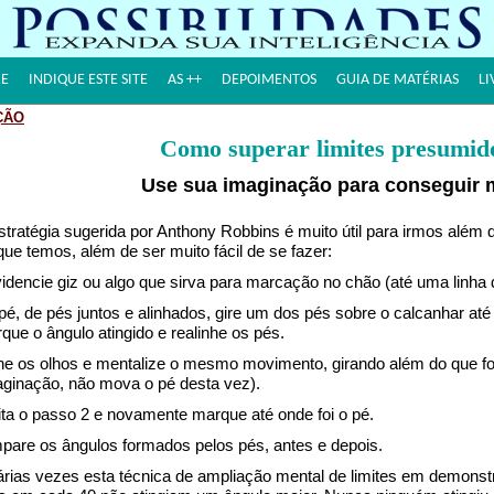
E
INDIQUE ESTE SITE
AS ++
DEPOIMENTOS
GUIA DE MATÉRIAS
LI
ÇÃO
Como superar limites presumid
Use sua imaginação para conseguir 
tratégia sugerida por Anthony Robbins é muito útil para irmos além 
ue temos, além de ser muito fácil de se fazer:
idencie giz ou algo que sirva para marcação no chão (até uma linha d
pé, de pés juntos e alinhados, gire um dos pés sobre o calcanhar até
rque o ângulo atingido e realinhe os pés.
he os olhos e mentalize o mesmo movimento, girando além do que f
aginação, não mova o pé desta vez).
ita o passo 2 e novamente marque até onde foi o pé.
pare os ângulos formados pelos pés, antes e depois.
árias vezes esta técnica de ampliação mental de limites em demonst