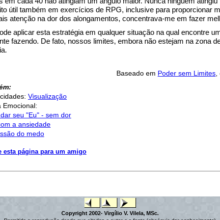
s em cada 40 não atingiam um ângulo maior. Nunca ninguém atingiu
uito útil também em exercícios de RPG, inclusive para proporcionar 
ais atenção na dor dos alongamentos, concentrava-me em fazer melh
ode aplicar esta estratégia em qualquer situação na qual encontre um 
nte fazendo. De fato, nossos limites, embora não estejam na zona de 
ia.
Baseado em
Poder sem Limites
,
bém:
cidades:
Visualização
ia Emocional:
ar seu "Eu" - sem dor
com a ansiedade
ssão do medo
e esta página para um amigo
Copyright 2002- Virgílio V. Vilela, MSc.