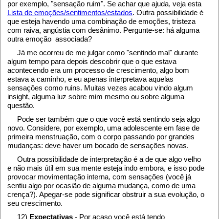
por exemplo, "sensação ruim". Se achar que ajuda, veja esta
Lista de emoções/sentimentos/estados
. Outra possibilidade é
que esteja havendo uma combinação de emoções, tristeza
com raiva, angústia com desânimo. Pergunte-se: há alguma
outra emoção associada?
Já me ocorreu de me julgar como "sentindo mal" durante
algum tempo para depois descobrir que o que estava
acontecendo era um processo de crescimento, algo bom
estava a caminho, e eu apenas interpretava aquelas
sensações como ruins. Muitas vezes acabou vindo algum
insight, alguma luz sobre mim mesmo ou sobre alguma
questão.
Pode ser também que o que você está sentindo seja algo
novo. Considere, por exemplo, uma adolescente em fase de
primeira menstruação, com o corpo passando por grandes
mudanças: deve haver um bocado de sensações novas.
Outra possibilidade de interpretação é a de que algo velho
e não mais útil em sua mente esteja indo embora, e isso pode
provocar movimentação interna, com sensações (você já
sentiu algo por ocasião de alguma mudança, como de uma
crença?). Apegar-se pode significar obstruir a sua evolução, o
seu crescimento.
12)
Expectativas
- Por acaso você está tendo