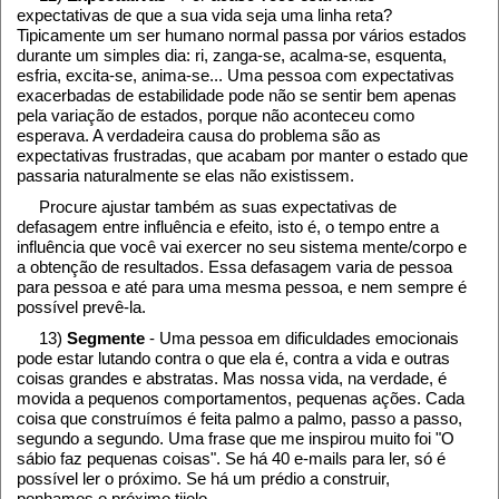
expectativas de que a sua vida seja uma linha reta?
Tipicamente um ser humano normal passa por vários estados
durante um simples dia: ri, zanga-se, acalma-se, esquenta,
esfria, excita-se, anima-se... Uma pessoa com expectativas
exacerbadas de estabilidade pode não se sentir bem apenas
pela variação de estados, porque não aconteceu como
esperava. A verdadeira causa do problema são as
expectativas frustradas, que acabam por manter o estado que
passaria naturalmente se elas não existissem.
Procure ajustar também as suas expectativas de
defasagem entre influência e efeito, isto é, o tempo entre a
influência que você vai exercer no seu sistema mente/corpo e
a obtenção de resultados. Essa defasagem varia de pessoa
para pessoa e até para uma mesma pessoa, e nem sempre é
possível prevê-la.
13)
Segmente
- Uma pessoa em dificuldades emocionais
pode estar lutando contra o que ela é, contra a vida e outras
coisas grandes e abstratas. Mas nossa vida, na verdade, é
movida a pequenos comportamentos, pequenas ações. Cada
coisa que construímos é feita palmo a palmo, passo a passo,
segundo a segundo. Uma frase que me inspirou muito foi "O
sábio faz pequenas coisas". Se há 40 e-mails para ler, só é
possível ler o próximo. Se há um prédio a construir,
ponhamos o próximo tijolo