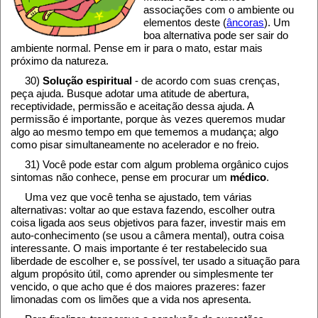
associações com o ambiente ou
elementos deste (
âncoras
). Um
boa alternativa pode ser sair do
ambiente normal. Pense em ir para o mato, estar mais
próximo da natureza.
30)
Solução espiritual
- de acordo com suas crenças,
peça ajuda. Busque adotar uma atitude de abertura,
receptividade, permissão e aceitação dessa ajuda. A
permissão é importante, porque às vezes queremos mudar
algo ao mesmo tempo em que tememos a mudança; algo
como pisar simultaneamente no acelerador e no freio.
31) Você pode estar com algum problema orgânico cujos
sintomas não conhece, pense em procurar um
médico
.
Uma vez que você tenha se ajustado, tem várias
alternativas: voltar ao que estava fazendo, escolher outra
coisa ligada aos seus objetivos para fazer, investir mais em
auto-conhecimento (se usou a câmera mental), outra coisa
interessante. O mais importante é ter restabelecido sua
liberdade de escolher e, se possível, ter usado a situação para
algum propósito útil, como aprender ou simplesmente ter
vencido, o que acho que é dos maiores prazeres: fazer
limonadas com os limões que a vida nos apresenta.