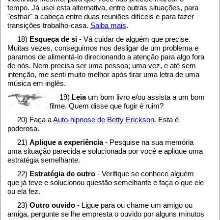
tempo. Já usei esta alternativa, entre outras situações, para
"esfriar" a cabeça entre duas reuniões difíceis e para fazer
transições trabalho-casa.
Saiba mais
.
18)
Esqueça de si
- Vá cuidar de alguém que precise.
Muitas vezes, conseguimos nos desligar de um problema e
paramos de alimentá-lo direcionando a atenção para algo fora
de nós. Nem precisa ser uma pessoa; uma vez, e até sem
intenção, me senti muito melhor após tirar uma letra de uma
música em inglês.
19)
Leia
um bom livro e/ou assista a um bom
filme. Quem disse que fugir é ruim?
20) Faça a
Auto-hipnose de Betty Erickson
. Esta é
poderosa.
21)
Aplique a experiência
- Pesquise na sua memória
uma situação parecida e solucionada por você e aplique uma
estratégia semelhante.
22)
Estratégia de outro
- Verifique se conhece alguém
que já teve e solucionou questão semelhante e faça o que ele
ou ela fez.
23)
Outro ouvido
- Ligue para ou chame um amigo ou
amiga, pergunte se lhe empresta o ouvido por alguns minutos