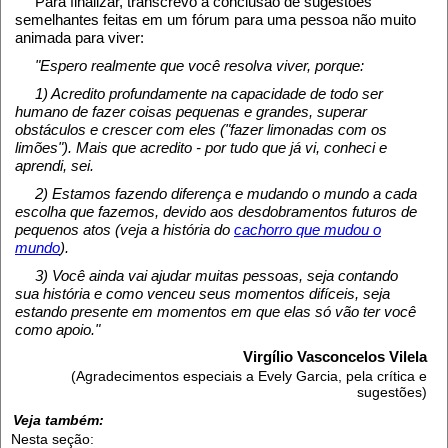
Para finalizar, transcrevo a conclusão de sugestões
semelhantes feitas em um fórum para uma pessoa não muito
animada para viver:
"Espero realmente que você resolva viver, porque:
1) Acredito profundamente na capacidade de todo ser
humano de fazer coisas pequenas e grandes, superar
obstáculos e crescer com eles ("fazer limonadas com os
limões"). Mais que acredito - por tudo que já vi, conheci e
aprendi, sei.
2) Estamos fazendo diferença e mudando o mundo a cada
escolha que fazemos, devido aos desdobramentos futuros de
pequenos atos (veja a história do
cachorro que mudou o
mundo
).
3) Você ainda vai ajudar muitas pessoas, seja contando
sua história e como venceu seus momentos difíceis, seja
estando presente em momentos em que elas só vão ter você
como apoio."
Virgílio Vasconcelos Vilela
(Agradecimentos especiais a Evely Garcia, pela crítica e
sugestões)
Veja também:
Nesta seção: