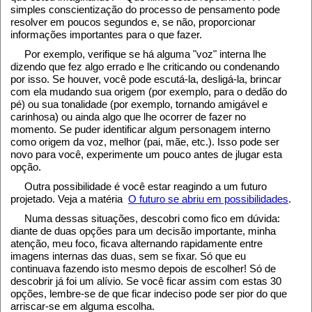
simples conscientização do processo de pensamento pode
resolver em poucos segundos e, se não, proporcionar
informações importantes para o que fazer.
Por exemplo, verifique se há alguma "voz" interna lhe
dizendo que fez algo errado e lhe criticando ou condenando
por isso. Se houver, você pode escutá-la, desligá-la, brincar
com ela mudando sua origem (por exemplo, para o dedão do
pé) ou sua tonalidade (por exemplo, tornando amigável e
carinhosa) ou ainda algo que lhe ocorrer de fazer no
momento. Se puder identificar algum personagem interno
como origem da voz, melhor (pai, mãe, etc.). Isso pode ser
novo para você, experimente um pouco antes de jlugar esta
opção.
Outra possibilidade é você estar reagindo a um futuro
projetado. Veja a matéria
O futuro se abriu em possibilidades
.
Numa dessas situações, descobri como fico em dúvida:
diante de duas opções para um decisão importante, minha
atenção, meu foco, ficava alternando rapidamente entre
imagens internas das duas, sem se fixar. Só que eu
continuava fazendo isto mesmo depois de escolher! Só de
descobrir já foi um alívio. Se você ficar assim com estas 30
opções, lembre-se de que ficar indeciso pode ser pior do que
arriscar-se em alguma escolha.