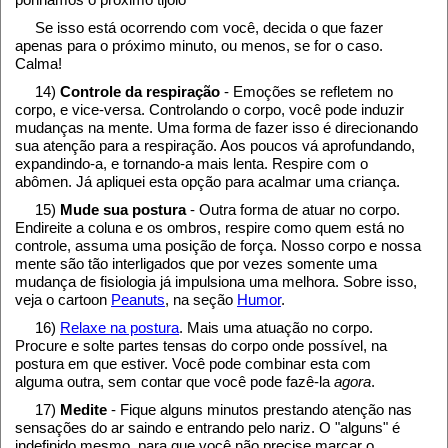
Se isso está ocorrendo com você, decida o que fazer
apenas para o próximo minuto, ou menos, se for o caso.
Calma!
14)
Controle da respiração
- Emoções se refletem no
corpo, e vice-versa. Controlando o corpo, você pode induzir
mudanças na mente. Uma forma de fazer isso é direcionando
sua atenção para a respiração. Aos poucos vá aprofundando,
expandindo-a, e tornando-a mais lenta. Respire com o
abômen. Já apliquei esta opção para acalmar uma criança.
15)
Mude sua postura
- Outra forma de atuar no corpo.
Endireite a coluna e os ombros, respire como quem está no
controle, assuma uma posição de força. Nosso corpo e nossa
mente são tão interligados que por vezes somente uma
mudança de fisiologia já impulsiona uma melhora. Sobre isso,
veja o cartoon
Peanuts
, na seção
Humor
.
16)
Relaxe na postura
. Mais uma atuação no corpo.
Procure e solte partes tensas do corpo onde possível, na
postura em que estiver. Você pode combinar esta com
alguma outra, sem contar que você pode fazê-la
agora
.
17)
Medite
- Fique alguns minutos prestando atenção nas
sensações do ar saindo e entrando pelo nariz. O "alguns" é
indefinido mesmo, para que você não precise marcar o