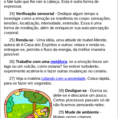
e fale tudo que lhe vier à cabeça. Esta é outra forma de
expressar.
24)
Verificação sensorial
- Dedique algum tempo a
investigar como a emoção se manifesta no corpo: sensações,
tensões, localização, intensidade, extensão. Essa é uma
forma de meditação, além de enriquecer sua auto-percepção
corporal.
25)
Renda-se
- Uma idéia, uma atitude de Isabel Allende,
autora de A Casa dos Espíritos e outros: relaxe e renda-se,
entregue-se, permita o fluxo da energia, da melhor maneira
possível.
26)
Trabalhe com uma
metáfora
: se a emoção fosse um
lago ou um vulcão, como estaria? Se estiver turbulento,
experimente acalmá-lo e fazer outras mudanças no cenário.
27) Veja a matéria
Lidando com a ansiedade
. Coisa rápida,
para se fazer em segundos.
28)
Desligue-se
- Durma ou
deite-se e descanse um pouco.
Certos processos passam só de
não ficarmos pensando neles.
29)
Mude de ambiente
-
Muitas vezes criamos