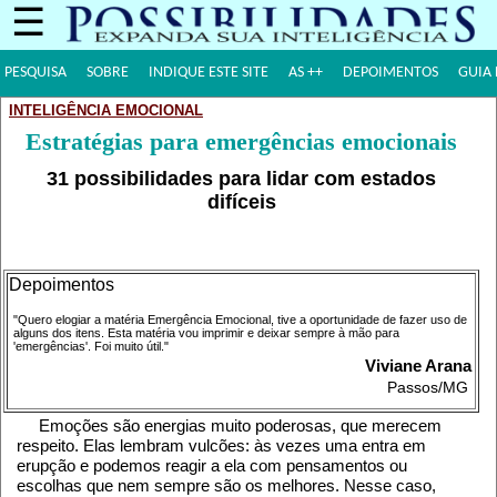
☰
PESQUISA
SOBRE
INDIQUE ESTE SITE
AS ++
DEPOIMENTOS
GUIA 
INTELIGÊNCIA EMOCIONAL
Estratégias para emergências emocionais
31 possibilidades para lidar com estados
difíceis
Depoimentos
"Quero elogiar a matéria Emergência Emocional, tive a oportunidade de fazer uso de
alguns dos itens. Esta matéria vou imprimir e deixar sempre à mão para
'emergências'. Foi muito útil."
Viviane Arana
Passos/MG
Emoções são energias muito poderosas, que merecem
respeito. Elas lembram vulcões: às vezes uma entra em
erupção e podemos reagir a ela com pensamentos ou
escolhas que nem sempre são os melhores. Nesse caso,