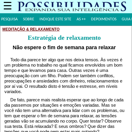
☰
PESQUISA
SOBRE
INDIQUE ESTE SITE
AS ++
DEPOIMENTOS
GUIA 
MEDITAÇÃO & RELAXAMENTO
Estratégia de relaxamento
Não espere o fim de semana para relaxar
Todo dia parece ter algo que nos deixa tensos. Às vezes é
um problema no trabalho no qual ficamos envolvidos um bom
tempo e que levamos para casa. Outras vezes é uma
preocupação com um filho. Podem ser também conflitos,
preocupações e ansiedades com dinheiro, relacionamentos e
por aí vai. O resultado disto é tensão e estresse, em níveis
variados.
De fato, parece mais realista esperar que ao longo de cada
dia passemos por situações e emoções variadas. Mas se
você não tem uma alternativa para lidar com os problemas, ou
tem que esperar o fim de semana para relaxar, as tensões
geradas vão se acumulando no corpo. Quer testar? Observe
sua testa. Está relaxada? E seus ombros? Que dizer das
tensões que você pode nem estar mais notando?