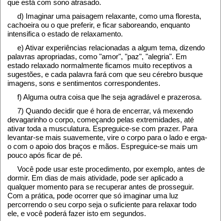
que está com sono atrasado.
d) Imaginar uma paisagem relaxante, como uma floresta,
cachoeira ou o que preferir, e ficar saboreando, enquanto
intensifica o estado de relaxamento.
e) Ativar experiências relacionadas a algum tema, dizendo
palavras apropriadas, como "amor", "paz", "alegria". Em
estado relaxado normalmente ficamos muito receptivos a
sugestões, e cada palavra fará com que seu cérebro busque
imagens, sons e sentimentos correspondentes.
f) Alguma outra coisa que lhe seja agradável e prazerosa.
7) Quando decidir que é hora de encerrar, vá mexendo
devagarinho o corpo, começando pelas extremidades, até
ativar toda a musculatura. Espreguice-se com prazer. Para
levantar-se mais suavemente, vire o corpo para o lado e erga-
o com o apoio dos braços e mãos. Espreguice-se mais um
pouco após ficar de pé.
Você pode usar este procedimento, por exemplo, antes de
dormir. Em dias de mais atividade, pode ser aplicado a
qualquer momento para se recuperar antes de prosseguir.
Com a prática, pode ocorrer que só imaginar uma luz
percorrendo o seu corpo seja o suficiente para relaxar todo
ele, e você poderá fazer isto em segundos.