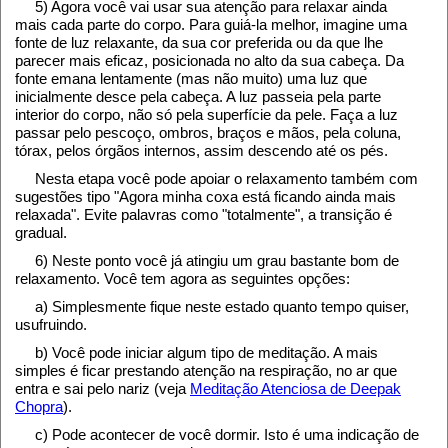
5) Agora você vai usar sua atenção para relaxar ainda
mais cada parte do corpo. Para guiá-la melhor, imagine uma
fonte de luz relaxante, da sua cor preferida ou da que lhe
parecer mais eficaz, posicionada no alto da sua cabeça. Da
fonte emana lentamente (mas não muito) uma luz que
inicialmente desce pela cabeça. A luz passeia pela parte
interior do corpo, não só pela superfície da pele. Faça a luz
passar pelo pescoço, ombros, braços e mãos, pela coluna,
tórax, pelos órgãos internos, assim descendo até os pés.
Nesta etapa você pode apoiar o relaxamento também com
sugestões tipo "Agora minha coxa está ficando ainda mais
relaxada". Evite palavras como "totalmente", a transição é
gradual.
6) Neste ponto você já atingiu um grau bastante bom de
relaxamento. Você tem agora as seguintes opções:
a) Simplesmente fique neste estado quanto tempo quiser,
usufruindo.
b) Você pode iniciar algum tipo de meditação. A mais
simples é ficar prestando atenção na respiração, no ar que
entra e sai pelo nariz (veja
Meditação Atenciosa de Deepak
Chopra
).
c) Pode acontecer de você dormir. Isto é uma indicação de