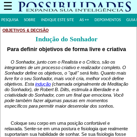
☰
PESQUISA
SOBRE
INDIQUE ESTE SITE
AS ++
DEPOIMENTOS
GUIA 
OBJETIVOS & DECISÃO
Indução do Sonhador
Para definir objetivos de forma livre e criativa
O Sonhador, junto com o Realista e o Crítico, são os
integrantes de um processo criativo e realizador completo. O
Sonhador define os objetivos, o "quê" será feito. Quanto mais
livre for o seu Sonhador, mais você cria, melhor você define
objetivos. Esta
indução
(chamada originalmente de Meditação
do Sonhador), de Robert B. Dilts, estimula a liberdade e a
criatividade do Sonhador, com um final que emociona. Você
pode também fazer algumas pausas em momentos
específicos para permitir maior desenrolar dos sonhos.
Coloque seu corpo em uma posição confortável e
relaxada. Sente-se em uma postura e fisiologia que realmente
suportariam sua habilidade de sonhar. Se sua fisiologia fosse