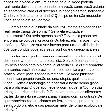
capaz de colocá-lo em um estado no qual você poderia
realmente deixar sair o sonhador em você, como você estaria
se sentando? Para qual direção sua cabeça estaria inclinada?
Onde você estaria respirando? Que tipo de tensão muscular
você sentiria em seu corpo?
Como seria a qualidade da sua voz interna se você fosse
realmente capaz de sonhar? Seria ela excitada e
sussurrante? Ou seria apenas som? Talvez ela possa ser
encorajante ou questionadora? Ou talvez ela iria soar muito
confiante. Sintonize sua voz interna para uma qualidade de
voz que conduz você aos seus sonhos e o direciona a eles.
E então você pode começar a visualizar um tipo especial
de sonho. Um sonho para o planeta. Se você pudesse criar
um belo sonho para o planeta, qual seria? E já que é somente
um sonho, você não precisa se preocupar se é possível ou
prático. Você pode sonhar livremente. Se você pudesse
sonhar sua própria versão de uma utopia, qual seria sua
visão? Como a tecnologia se encaixaria neste sonho global
para o planeta? O que aconteceria com a guerra?Como suas
crianças seriam educadas? Como as pessoas de diferentes
partes do mundo se comunicariam umas com as outras? De
que maneiras nós usaríamos as ferramentas que temos a
serviço do planeta, e das pessoas nele, de forma ecológica e
criativa?