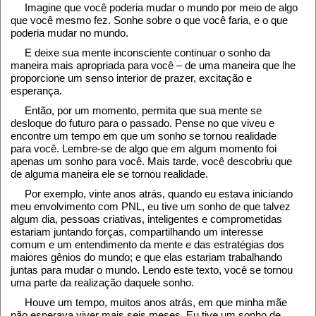
Imagine que você poderia mudar o mundo por meio de algo
que você mesmo fez. Sonhe sobre o que você faria, e o que
poderia mudar no mundo.
E deixe sua mente inconsciente continuar o sonho da
maneira mais apropriada para você – de uma maneira que lhe
proporcione um senso interior de prazer, excitação e
esperança.
Então, por um momento, permita que sua mente se
desloque do futuro para o passado. Pense no que viveu e
encontre um tempo em que um sonho se tornou realidade
para você. Lembre-se de algo que em algum momento foi
apenas um sonho para você. Mais tarde, você descobriu que
de alguma maneira ele se tornou realidade.
Por exemplo, vinte anos atrás, quando eu estava iniciando
meu envolvimento com PNL, eu tive um sonho de que talvez
algum dia, pessoas criativas, inteligentes e comprometidas
estariam juntando forças, compartilhando um interesse
comum e um entendimento da mente e das estratégias dos
maiores gênios do mundo; e que elas estariam trabalhando
juntas para mudar o mundo. Lendo este texto, você se tornou
uma parte da realização daquele sonho.
Houve um tempo, muitos anos atrás, em que minha mãe
não esperava viver mais seis meses. Eu tive um sonho de