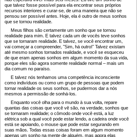
que talvez fosse possível para ela encontrar seus próprios
recursos interiores e curar-se, de uma maneira que não se
pensou ser possível antes. Hoje, ela é outro de meus sonhos
que se tornou realidade.
Meus filhos são certamente um sonho que se tornou
realidade para mim. E talvez cada um de vocês teve sonhos
que se tornaram realidade. E talvez, se você encontrar um,
vai começar a compreender, "Sim, há outro!" Talvez existam
até mesmo sonhos tornados realidade, e você se esqueceu
de que eram apenas sonhos em algum momento da sua vida,
porque eles são agora somente realidade normal – mais um
dia comum no paraíso.
E talvez nós tenhamos uma competência inconsciente
como indivíduos ou como um grupo de pessoas que podem
tornar realidade os seus sonhos, se pudermos dar a nós
mesmos a permissão de sonhá-los.
Enquanto você olha para o mundo à sua volta, repare
quantas das coisas que você vê são, na verdade, sonhos que
se tornaram realidade; o cômodo onde você está, a luz
elétrica sob a qual você pode estar lendo, a cadeira onde você
está se apoiando, o mouse que pode estar segurando em
suas mãos. Todas essas coisas foram em algum momento
apenas um sonho na mente de alguém, mas agora elas