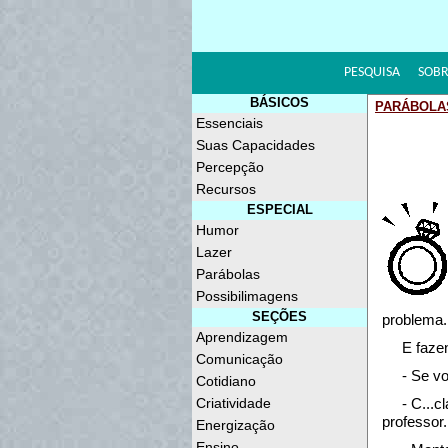
PESQUISA
SOBR
BÁSICOS
PARÁBOLA
Essenciais
Suas Capacidades
Percepção
Recursos
ESPECIAL
Humor
Lazer
Parábolas
Possibilimagens
SEÇÕES
problema.
Aprendizagem
E faze
Comunicação
- Se v
Cotidiano
Criatividade
- C...c
professor
Energização
Ensino