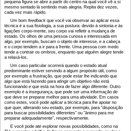
pequena figura se abre a partir do centro na qual você vê a si
mesmo sentado lá sentindo mais alegria. Repita dez vezes,
cada vez mais rápido.
Um bom
feedback
que você vai observar ao aplicar essa
técnica é a sua fisiologia, a sua postura: devido à sintonia e às
ligações corpo-mente, seu corpo vai refletir a mudança de
estado. Os olhos de uma pessoa curiosa e interessada em
algo, por exemplo, buscam o objeto de interesse, e a cabeça
e o corpo tendem a ir para a frente. Uma pessoa com medo
tende a contrair os ombros, enquanto que alguém alegre tende
a relaxá-los.
Um caso particular ocorrerá quando o estado atual
predominante estiver servindo a algum propósito útil, como
por exemplo a frustração, que pode estar lhe indicando que
algo que está fazendo para atingir um objetivo não está
funcionando e que está na hora de fazer algo diferente. Outro
exemplo é a insegurança, que pode ser uma informação de
que deve se preparar melhor para uma atividade. Em casos
como estes, você pode aplicar a técnica para lhe apoiar no
que quer, alterando seu estado, por exemplo, para "disposição
para buscar possibilidades diferentes" ou "ânimo para me
preparar adequadamente", respectivamente.
E você pode até explorar novas possibilidades, como na