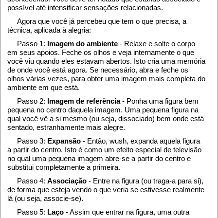
possível até intensificar sensações relacionadas.
Agora que você já percebeu que tem o que precisa, a
técnica, aplicada à alegria:
Passo 1:
Imagem do ambiente
- Relaxe e solte o corpo
em seus apoios. Feche os olhos e veja internamente o que
você viu quando eles estavam abertos. Isto cria uma memória
de onde você está agora. Se necessário, abra e feche os
olhos várias vezes, para obter uma imagem mais completa do
ambiente em que está.
Passo 2:
Imagem de referência
- Ponha uma figura bem
pequena no centro daquela imagem. Uma pequena figura na
qual você vê a si mesmo (ou seja, dissociado) bem onde está
sentado, estranhamente mais alegre.
Passo 3:
Expansão
- Então, wush, expanda aquela figura
a partir do centro. Isto é como um efeito especial de televisão
no qual uma pequena imagem abre-se a partir do centro e
substitui completamente a primeira.
Passo 4:
Associação
- Entre na figura (ou traga-a para si),
de forma que esteja vendo o que veria se estivesse realmente
lá (ou seja, associe-se).
Passo 5:
Laço
- Assim que entrar na figura, uma outra