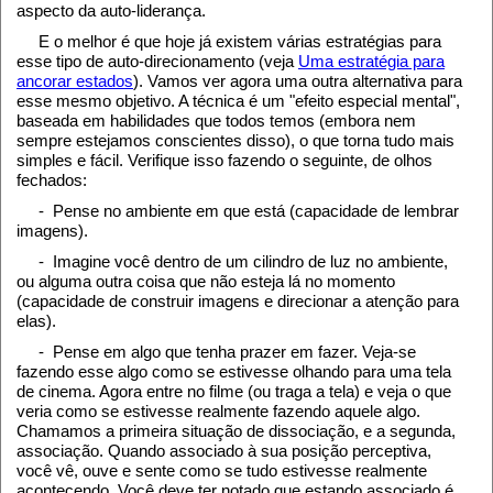
aspecto da auto-liderança.
E o melhor é que hoje já existem várias estratégias para
esse tipo de auto-direcionamento (veja
Uma estratégia para
ancorar estados
). Vamos ver agora uma outra alternativa para
esse mesmo objetivo. A técnica é um "efeito especial mental",
baseada em habilidades que todos temos (embora nem
sempre estejamos conscientes disso), o que torna tudo mais
simples e fácil. Verifique isso fazendo o seguinte, de olhos
fechados:
- Pense no ambiente em que está (capacidade de lembrar
imagens).
- Imagine você dentro de um cilindro de luz no ambiente,
ou alguma outra coisa que não esteja lá no momento
(capacidade de construir imagens e direcionar a atenção para
elas).
- Pense em algo que tenha prazer em fazer. Veja-se
fazendo esse algo como se estivesse olhando para uma tela
de cinema. Agora entre no filme (ou traga a tela) e veja o que
veria como se estivesse realmente fazendo aquele algo.
Chamamos a primeira situação de dissociação, e a segunda,
associação. Quando associado à sua posição perceptiva,
você vê, ouve e sente como se tudo estivesse realmente
acontecendo. Você deve ter notado que estando associado é