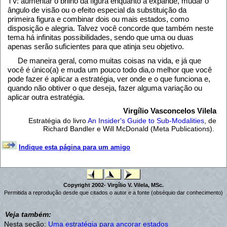
TV: aumentar o brilho da figura enquanto a expande, mudar o
ângulo de visão ou o efeito especial da substituição da
primeira figura e combinar dois ou mais estados, como
disposição e alegria. Talvez você concorde que também neste
tema há infinitas possibilidades, sendo que uma ou duas
apenas serão suficientes para que atinja seu objetivo.
De maneira geral, como muitas coisas na vida, e já que
você é único(a) e muda um pouco todo dia,o melhor que você
pode fazer é aplicar a estratégia, ver onde e o que funciona e,
quando não obtiver o que deseja, fazer alguma variação ou
aplicar outra estratégia.
Virgílio Vasconcelos Vilela
Estratégia do livro
An Insider's Guide to Sub-Modalities
, de
Richard Bandler e Will McDonald (Meta Publications).
Indique esta página para um amigo
Copyright 2002- Virgílio V. Vilela, MSc.
Permitida a reprodução desde que citados o autor e a fonte (obséquio dar conhecimento)
Veja também:
Nesta seção:
Uma estratégia para ancorar estados