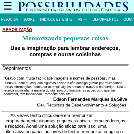
☰
PESQUISA
SOBRE
INDIQUE ESTE SITE
AS ++
DEPOIMENTOS
GUIA 
MEMORIZAÇÃO
Memorizando pequenas coisas
Use a imaginação para lembrar endereços,
compras e outras coisinhas
Depoimentos
"Gravo com muita facilidade imagens e nomes de pessoas, mas
normalm
ente eu esqueço algumas coisas e não consigo gravar por muito tempo
certas informações, como por exemplo alguns assuntos tratados no serviço. Uso a
técnica mostrada na matéria do site: procuro imaginar as ações ou o que vai
acontecer, tem funcionado. Parabéns pelo site."
Edson Fernandes Marques da Silva
Ger. Recursos de Desenvolvimento e Soluções
Às vezes tenho dificuldade em memorizar
temporariamente algumas pequenas coisas, como endereços
e recados. Achei uma solução eficaz para isso, uma
alternativa ao papel: ao invés de tentar memorizar, imagino o