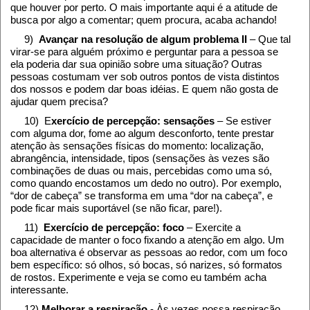
que houver por perto. O mais importante aqui é a atitude de
busca por algo a comentar; quem procura, acaba achando!
9)
Avançar na resolução de algum problema II
– Que tal
virar-se para alguém próximo e perguntar para a pessoa se
ela poderia dar sua opinião sobre uma situação? Outras
pessoas costumam ver sob outros pontos de vista distintos
dos nossos e podem dar boas idéias. E quem não gosta de
ajudar quem precisa?
10) E
xercício de percepção: sensações
– Se estiver
com alguma dor, fome ao algum desconforto, tente prestar
atenção às sensações físicas do momento: localização,
abrangência, intensidade, tipos (sensações às vezes são
combinações de duas ou mais, percebidas como uma só,
como quando encostamos um dedo no outro). Por exemplo,
“dor de cabeça” se transforma em uma “dor na cabeça”, e
pode ficar mais suportável (se não ficar, pare!).
11)
Exercício de percepção: foco
– Exercite a
capacidade de manter o foco fixando a atenção em algo. Um
boa alternativa é observar as pessoas ao redor, com um foco
bem específico: só olhos, só bocas, só narizes, só formatos
de rostos. Experimente e veja se como eu também acha
interessante.
12)
Melhorar a respiração
- Às vezes nossa respiração