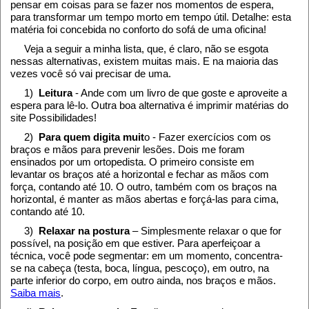
pensar em coisas para se fazer nos momentos de espera,
para transformar um tempo morto em tempo útil. Detalhe: esta
matéria foi concebida no conforto do sofá de uma oficina!
Veja a seguir a minha lista, que, é claro, não se esgota
nessas alternativas, existem muitas mais. E na maioria das
vezes você só vai precisar de uma.
1)
Leitura
- Ande com um livro de que goste e aproveite a
espera para lê-lo. Outra boa alternativa é imprimir matérias do
site Possibilidades!
2)
Para quem digita muit
o - Fazer exercícios com os
braços e mãos para prevenir lesões. Dois me foram
ensinados por um ortopedista. O primeiro consiste em
levantar os braços até a horizontal e fechar as mãos com
força, contando até 10. O outro, também com os braços na
horizontal, é manter as mãos abertas e forçá-las para cima,
contando até 10.
3)
Relaxar na postura
– Simplesmente relaxar o que for
possível, na posição em que estiver. Para aperfeiçoar a
técnica, você pode segmentar: em um momento, concentra-
se na cabeça (testa, boca, língua, pescoço), em outro, na
parte inferior do corpo, em outro ainda, nos braços e mãos.
Saiba mais
.