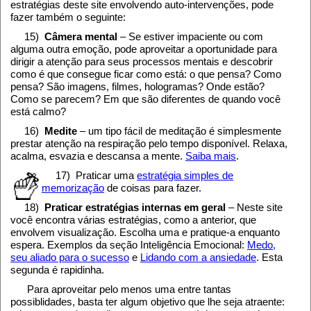
estratégias deste site envolvendo auto-intervenções, pode
fazer também o seguinte:
15)
Câmera mental
– Se estiver impaciente ou com
alguma outra emoção, pode aproveitar a oportunidade para
dirigir a atenção para seus processos mentais e descobrir
como é que consegue ficar como está: o que pensa? Como
pensa? São imagens, filmes, hologramas? Onde estão?
Como se parecem? Em que são diferentes de quando você
está calmo?
16)
Medite
– um tipo fácil de meditação é simplesmente
prestar atenção na respiração pelo tempo disponível. Relaxa,
acalma, esvazia e descansa a mente.
Saiba mais
.
17) Praticar uma
estratégia simples de
memorização
de coisas para fazer.
18)
Praticar estratégias internas em geral
– Neste site
você encontra várias estratégias, como a anterior, que
envolvem visualização. Escolha uma e pratique-a enquanto
espera. Exemplos da seção Inteligência Emocional:
Medo,
seu aliado para o sucesso
e
Lidando com a ansiedade
. Esta
segunda é rapidinha.
Para aproveitar pelo menos uma entre tantas
possiblidades, basta ter algum objetivo que lhe seja atraente: