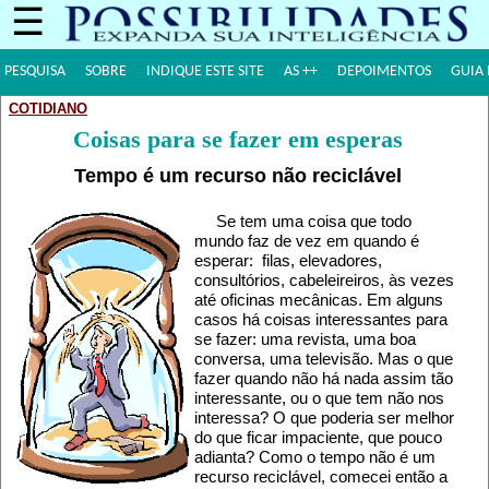
☰
PESQUISA
SOBRE
INDIQUE ESTE SITE
AS ++
DEPOIMENTOS
GUIA 
COTIDIANO
Coisas para se fazer em esperas
Tempo é um recurso não reciclável
Se tem uma coisa que todo
mundo faz de vez em quando é
esperar: filas, elevadores,
consultórios, cabeleireiros, às vezes
até oficinas mecânicas. Em alguns
casos há coisas interessantes para
se fazer: uma revista, uma boa
conversa, uma televisão. Mas o que
fazer quando não há nada assim tão
interessante, ou o que tem não nos
interessa? O que poderia ser melhor
do que ficar impaciente, que pouco
adianta? Como o tempo não é um
recurso reciclável, comecei então a