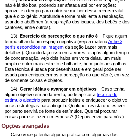
não é lá tão boa, podendo ser afetada até por emoções;
aproveite o tempo para nutrir-se melhor desse recurso vital
que é o oxigênio. Aprofunde e torne mais lenta a respiração,
usando o abdômen (a respiração dos iogues, dos bebês e dos
cantores, entre outros).
13)
Exercício de percepção: o que não é
– Fique algum
tempo olhando um espaço negativo (veja a matéria
Ache 3
perfis escondidos na imagem
da seção Lazer para mais
detalhes). Quando faço isso em árvores, e após algum tempo
de concentração, vejo dois halos em volta delas, um mais
amplo e outro mais estreito e brilhante, bem junto aos galhos.
Esta técnica é usada por desenhistas e em geral pode ser
usada para enriquecermos a percepção do que não é, em vez
de somente coisas e objetos.
14)
Gerar idéias e avançar em objetivos
– Caso tenha
algum objetivo em andamento, pode aplicar a
técnica do
estímulo aleatório
para produzir idéias e enriquecer o objetivo
ou as estratégias para atingi-lo. Qualquer revista que estiver
por perto servirá de fonte de estímulos. Que tal procurar
coisas para se fazer em esperas? (Depois envie para nós.)
Opções avançadas
Caso você já tenha alguma prática com algumas das