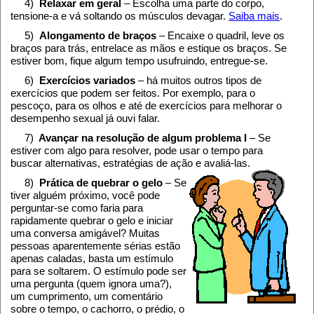
4)
Relaxar em geral
– Escolha uma parte do corpo,
tensione-a e vá soltando os músculos devagar.
Saiba mais
.
5)
Alongamento de braços
– Encaixe o quadril, leve os
braços para trás, entrelace as mãos e estique os braços. Se
estiver bom, fique algum tempo usufruindo, entregue-se.
6)
Exercícios variados
– há muitos outros tipos de
exercícios que podem ser feitos. Por exemplo, para o
pescoço, para os olhos e até de exercícios para melhorar o
desempenho sexual já ouvi falar.
7)
Avançar na resolução de algum problema I
– Se
estiver com algo para resolver, pode usar o tempo para
buscar alternativas, estratégias de ação e avaliá-las.
8)
Prática de quebrar o gelo
– Se
tiver alguém próximo, você pode
perguntar-se como faria para
rapidamente quebrar o gelo e iniciar
uma conversa amigável? Muitas
pessoas aparentemente sérias estão
apenas caladas, basta um estímulo
para se soltarem. O estímulo pode ser
uma pergunta (quem ignora uma?),
um cumprimento, um comentário
sobre o tempo, o cachorro, o prédio, o